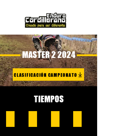
MASTER 2 2024
CLASIFICACIÓN CAMPEONATO
TIEMPOS
1RA CORCOVADO
2DA COMALLO
3RA GUALJAINA
4TA COMALLO